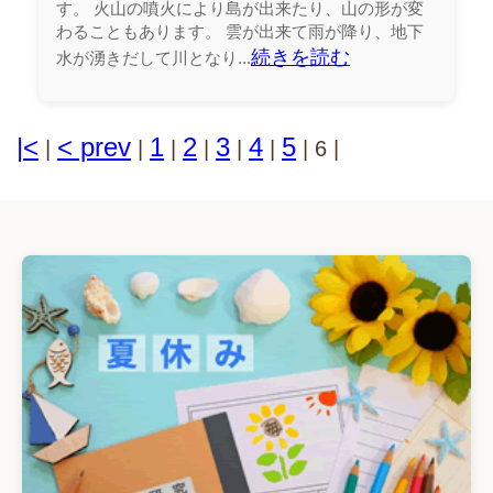
す。 火山の噴火により島が出来たり、山の形が変
わることもあります。 雲が出来て雨が降り、地下
続きを読む
水が湧きだして川となり...
|<
< prev
1
2
3
4
5
|
|
|
|
|
|
|
6
|