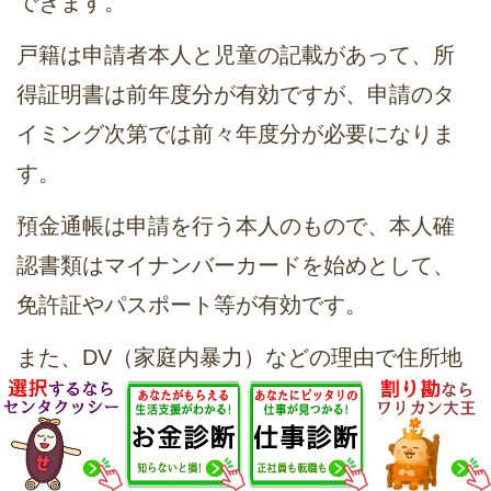
できます。
戸籍は申請者本人と児童の記載があって、所
得証明書は前年度分が有効ですが、申請のタ
イミング次第では前々年度分が必要になりま
す。
預金通帳は申請を行う本人のもので、本人確
認書類はマイナンバーカードを始めとして、
免許証やパスポート等が有効です。
また、DV（家庭内暴力）などの理由で住所地
が本籍と異なる方や、児童の扶養者が親以外
（祖父母など）の場合は、
追加書類や特例申
請
が必要になるケースがあります。