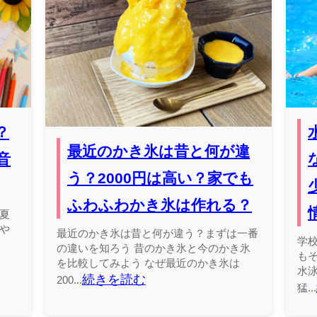
？
最近のかき氷は昔と何が違
音
う？2000円は高い？家でも
ふわふわかき氷は作れる？
夏
や
最近のかき氷は昔と何が違う？まずは一番
学
の違いを知ろう 昔のかき氷と今のかき氷
も
を比較してみよう なぜ最近のかき氷は
水
続きを読む
200...
猛...