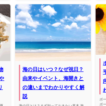
物
海の日はいつ？なぜ祝日？
や
由来やイベント、海開きと
り
の違いまでわかりやすく解
説
ボ
ボ
夏
海の日とは？まず知っておきたい基本 海