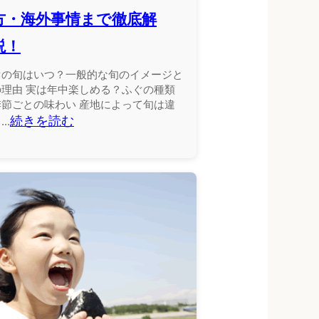
方・海外事情まで徹底解
説！
ぐの旬はいつ？一般的な旬のイメージと
の理由 実は年中楽しめる？ふぐの種類
季節ごとの味わい 産地によって旬は違
続きを読む
..