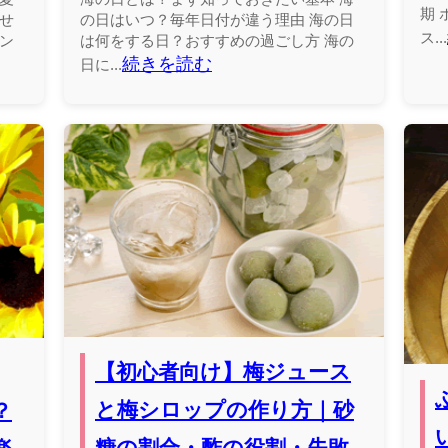
期 
せ
の日はいつ？毎年日付が違う理由 海の日
ス...
ン
は何をする日？おすすめの過ごし方 海の
続きを読む
日に...
【初心者向け】梅ジュース
と梅シロップの作り方｜砂
？
糖の割合・酢の役割・失敗