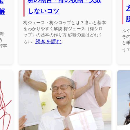
楽
しないコツ
解
梅ジュース・梅シロップとは？違いと基本
をわかりやすく解説 梅ジュース（梅シロ
ふ
海
ップ）の基本の作り方 砂糖の量はどれく
そ
う
続きを読む
らい...
と
行事
う？.